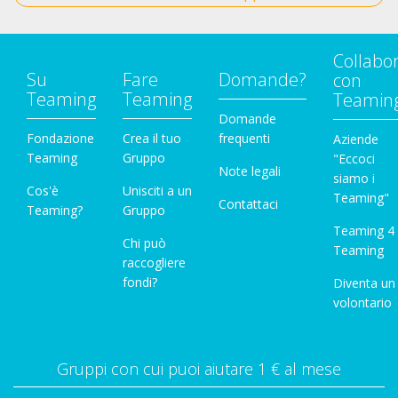
Collabo
Su
Fare
Domande?
con
Teaming
Teaming
Teamin
Domande
Fondazione
Crea il tuo
frequenti
Aziende
Teaming
Gruppo
"Eccoci
Note legali
siamo i
Cos'è
Unisciti a un
Teaming"
Contattaci
Teaming?
Gruppo
Teaming 4
Chi può
Teaming
raccogliere
fondi?
Diventa un
volontario
Gruppi con cui puoi aiutare 1 € al mese