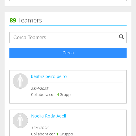
89
Teamers
groupProfile.searchForm.search.text???
Cerca
beatriz peiro peiro
23/4/2026
Collabora con
4
Gruppi
Noelia Roda Adell
15/1/2026
Collabora con
1
Gruppo