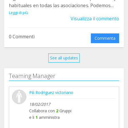
habituales en todas las asociaciones. Podemos
ayudar mucho y mejor , así que GRACIAS DESDE EL
Leggi di più
Visualizza il commento
CORAZÓN POR SEGUIR AYUDANDO. Un abrazo
desde la asociación y de parte de todos nuestros
gatetes.
0 Commenti
Commenta
See all updates
Teaming Manager
Pili Rodriguez victoriano
18/02/2017
Collabora con
2
Gruppi
e li
1
amministra