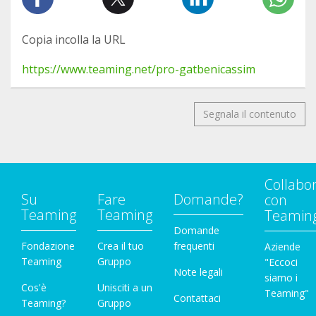
Copia incolla la URL
https://www.teaming.net/pro-gatbenicassim
Segnala il contenuto
Collabo
Su
Fare
Domande?
con
Teaming
Teaming
Teamin
Domande
Fondazione
Crea il tuo
frequenti
Aziende
Teaming
Gruppo
"Eccoci
Note legali
siamo i
Cos'è
Unisciti a un
Teaming"
Contattaci
Teaming?
Gruppo