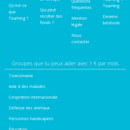
Questions
Qu'est-ce
Teaming
fréquentes
Qui peut
que
récolter des
Deviens
Teaming ?
Mention
fonds ?
bénévole
légale
Nous
contacter
Groupes que tu peux aider avec 1 € par mois
Toxicomanie
Aide à des malades
Coopration internacionale
Défense des animaux
Personnes handicapées
Éducation