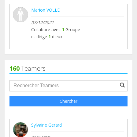
Marion VOLLE
07/12/2021
Collabore avec
1
Groupe
et dirige
1
d'eux
160
Teamers
groupProfile.searchForm.search.text???
Chercher
Sylvaine Gerard