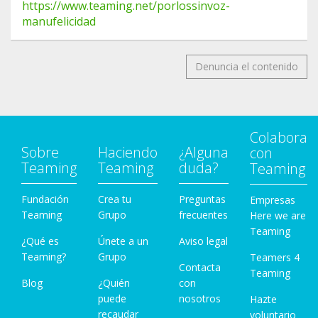
https://www.teaming.net/porlossinvoz-
manufelicidad
Denuncia el contenido
Colabora
Sobre
Haciendo
¿Alguna
con
Teaming
Teaming
duda?
Teaming
Fundación
Crea tu
Preguntas
Empresas
Teaming
Grupo
frecuentes
Here we are
Teaming
¿Qué es
Únete a un
Aviso legal
Teaming?
Grupo
Teamers 4
Contacta
Teaming
Blog
¿Quién
con
puede
nosotros
Hazte
recaudar
voluntario