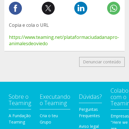
Copia e cola o URL
https://www.teaming.net/plataformaciudadanapro-
animalesdeoviedo
Denunciar conteúdo
Colabo
Sobre o
Executando
Dúvidas?
com o
Teaming
o Teaming
Teami
Perguntas
A Fundação
Cria o teu
Frequentes
Empresas
Teaming
Grupo
"Here we
Aviso legal
are