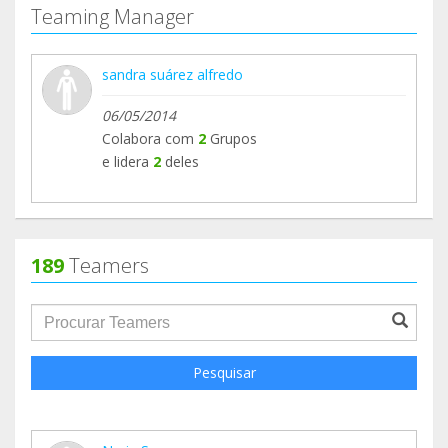
Teaming Manager
sandra suárez alfredo
06/05/2014
Colabora com
2
Grupos
e lidera
2
deles
189
Teamers
groupProfile.searchForm.search.text???
Pesquisar