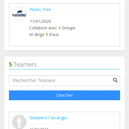
Plastic Free
11/01/2024
Collabore avec
1
Groupe
et dirige
1
d'eux
5
Teamers
groupProfile.searchForm.search.text???
Chercher
Gianpiero Carcangiu