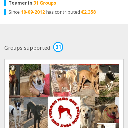
Teamer in
31 Groups
Since
10-09-2012
has contributed
€2,358
31
Groups supported