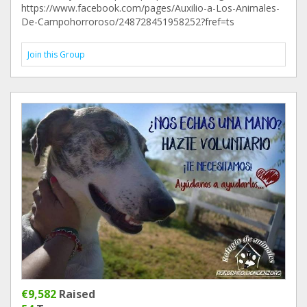
https://www.facebook.com/pages/Auxilio-a-Los-Animales-
De-Campohorroroso/248728451958252?fref=ts
Join this Group
€9,582
Raised