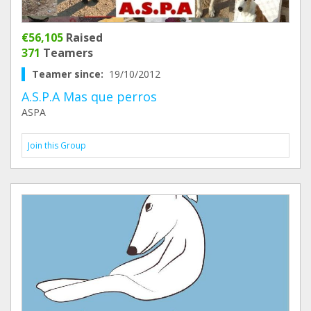
€56,105
Raised
371
Teamers
Teamer since:
19/10/2012
A.S.P.A Mas que perros
ASPA
Join this Group