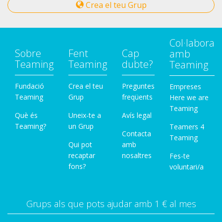
Crea el teu Grup
Col·labora
Sobre
Fent
Cap
amb
Teaming
Teaming
dubte?
Teaming
Fundació
Crea el teu
Preguntes
Empreses
Teaming
Grup
freqüents
Here we are
Teaming
Què és
Uneix-te a
Avís legal
Teaming?
un Grup
Teamers 4
Contacta
Teaming
Qui pot
amb
recaptar
nosaltres
Fes-te
fons?
voluntari/a
Grups als que pots ajudar amb 1 € al mes