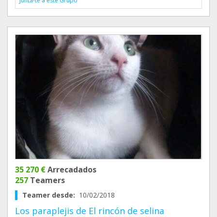
Junta-te a este Grupo
35 270 €
Arrecadados
257
Teamers
Teamer desde:
10/02/2018
Los paraplejis de El rincón de selina