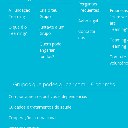
Perguntas
A Fundação
Cria o teu
Frequentes
Empresas
Teaming
Grupo
"Here we
Aviso legal
are
O que é o
Junta-te a um
Teaming"
Contacta-
Teaming?
Grupo
nos
Teaming 
Quem pode
Teaming
angariar
fundos?
Torna-te
voluntário
Grupos que podes ajudar com 1 € por mês
Comportamentos aditivos e dependências
Cuidados e tratamentos de saúde
Cooperação internacional