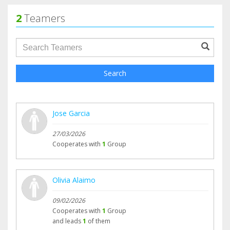
2
Teamers
groupProfile.searchForm.search.text???
Search
Jose Garcia
27/03/2026
Cooperates with
1
Group
Olivia Alaimo
09/02/2026
Cooperates with
1
Group
and leads
1
of them