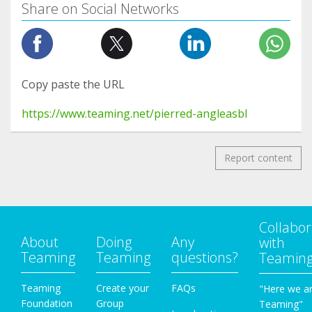
Share on Social Networks
Copy paste the URL
https://www.teaming.net/pierred-angleasbl
Report content
Collabor
About
Doing
Any
with
Teaming
Teaming
questions?
Teamin
Teaming
Create your
FAQs
"Here we a
Foundation
Group
Teaming"