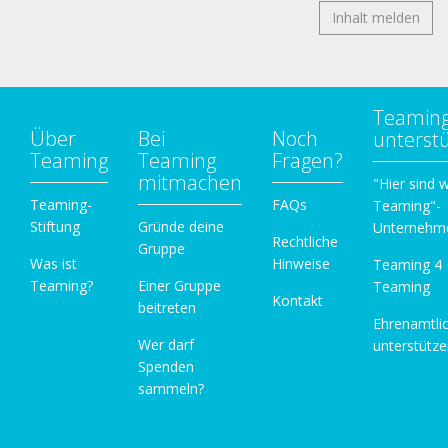
Inhalt melden
Teamin
Über
Bei
Noch
unterst
Teaming
Teaming
Fragen?
mitmachen
"Hier sind w
Teaming-
FAQs
Teaming"-
Stiftung
Gründe deine
Unternehm
Rechtliche
Gruppe
Was ist
Hinweise
Teaming 4
Teaming?
Einer Gruppe
Teaming
Kontakt
beitreten
Ehrenamtli
Wer darf
unterstütz
Spenden
sammeln?