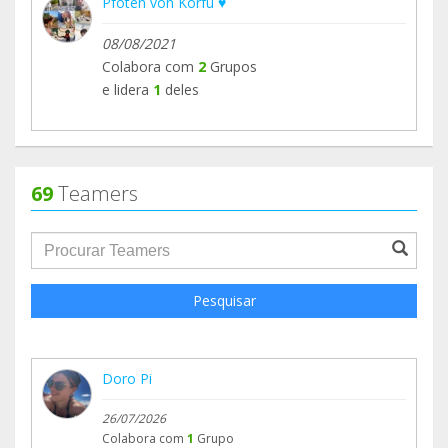
Pfoten von Korfu ♥️
08/08/2021
Colabora com
2
Grupos
e lidera
1
deles
69
Teamers
groupProfile.searchForm.search.text???
Pesquisar
Doro Pi
26/07/2026
Colabora com
1
Grupo