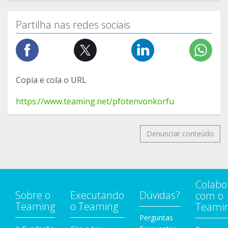
Partilha nas redes sociais
Copia e cola o URL
https://www.teaming.net/pfotenvonkorfu
Denunciar conteúdo
Colabo
Sobre o
Executando
Dúvidas?
com o
Teaming
o Teaming
Teami
Perguntas