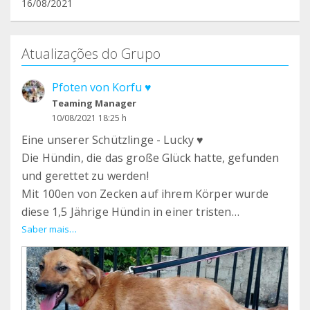
16/08/2021
Atualizações do Grupo
Pfoten von Korfu ♥️
Teaming Manager
10/08/2021 18:25 h
Eine unserer Schützlinge - Lucky ♥️
Die Hündin, die das große Glück hatte, gefunden
und gerettet zu werden!
Mit 100en von Zecken auf ihrem Körper wurde
diese 1,5 Jährige Hündin in einer tristen
Umgebung gefunden!
Saber mais…
Durch Allergien und Parasiten ist ihr Fell fast zur
Hälfte ausgefallen
Doch all das lässt sie nicht unter kriegen! Sie liebt
Menschen und vor allem Kinder!