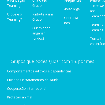
A Fundação
Cria o teu
Frequentes
Empresas
Teaming
Grupo
"Here we
Aviso legal
are
O que é o
Junta-te a um
Teaming"
Contacta-
Teaming?
Grupo
nos
Teaming 
Quem pode
Teaming
angariar
fundos?
Torna-te
voluntário
Grupos que podes ajudar com 1 € por mês
Comportamentos aditivos e dependências
Cuidados e tratamentos de saúde
Cooperação internacional
Proteção animal