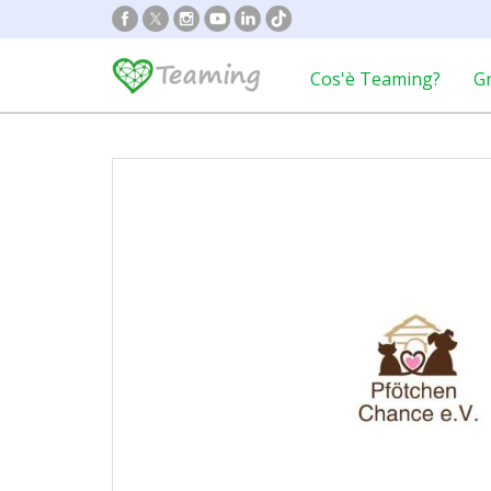
Cos'è Teaming?
G