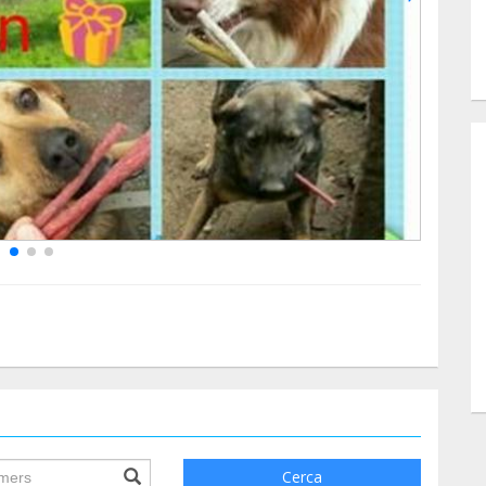
ile.searchForm.search.text???
Cerca