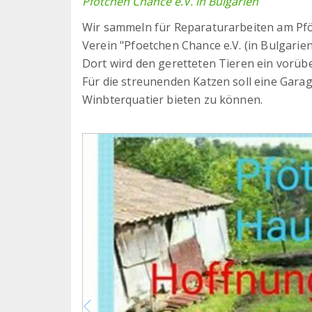
Pfötchen Chance e.V. in Bulgarien
Wir sammeln für Reparaturarbeiten am Pf
Verein "Pfoetchen Chance e.V. (in Bulgarien
Dort wird den geretteten Tieren ein vorüb
Für die streunenden Katzen soll eine Gar
Winbterquatier bieten zu können.