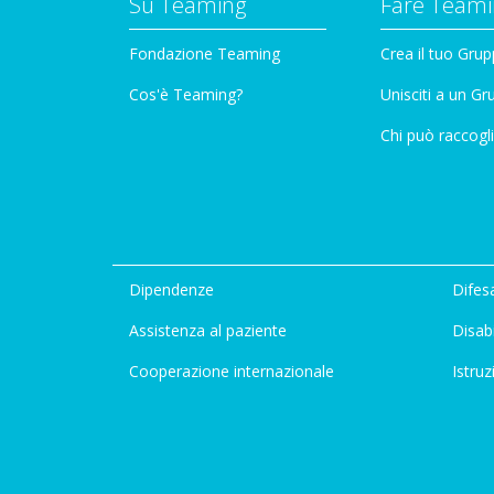
Su Teaming
Fare Teami
Fondazione Teaming
Crea il tuo Gru
Cos'è Teaming?
Unisciti a un G
Chi può raccogli
Dipendenze
Difesa
Assistenza al paziente
Disabi
Cooperazione internazionale
Istruz