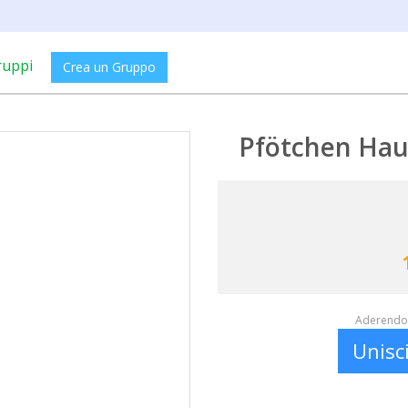
ruppi
Crea un Gruppo
Pfötchen Haus
Aderendo 
Unisc