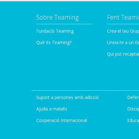
Sobre Teaming
Fent Teami
Fundació Teaming
Crea el teu Gru
Què és Teaming?
Uneix-te a un G
Qui pot recapta
Suport a persones amb adicció
Defen
Ajuda a malalts
Disca
Cooperació Internacional
Educa