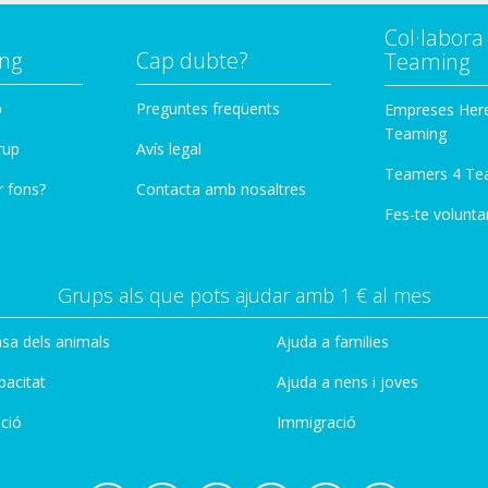
Col·labor
ng
Cap dubte?
Teaming
p
Preguntes freqüents
Empreses Her
Teaming
rup
Avís legal
Teamers 4 Te
r fons?
Contacta amb nosaltres
Fes-te voluntar
Grups als que pots ajudar amb 1 € al mes
sa dels animals
Ajuda a families
pacitat
Ajuda a nens i joves
ció
Immigració