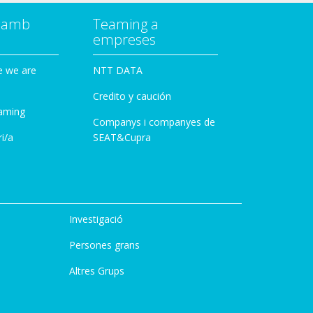
a amb
Teaming a
empreses
e we are
NTT DATA
Credito y caución
aming
Companys i companyes de
i/a
SEAT&Cupra
Investigació
Persones grans
Altres Grups