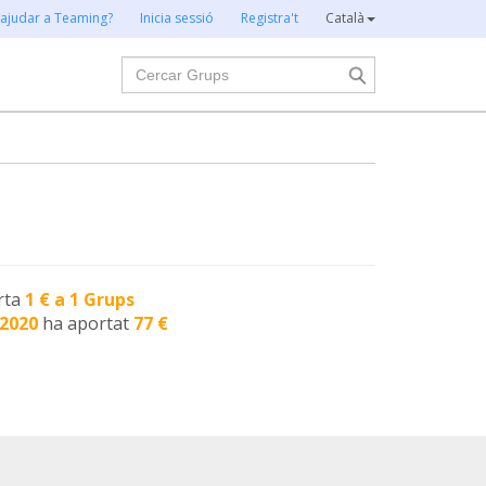
 ajudar a Teaming?
Inicia sessió
Registra't
Català
Cercar
rta
1 € a 1 Grups
-2020
ha aportat
77 €