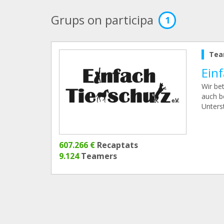
Grups on participa
1
Tea
Einf
Wir be
auch b
Unters
607.266 €
Recaptats
9.124
Teamers