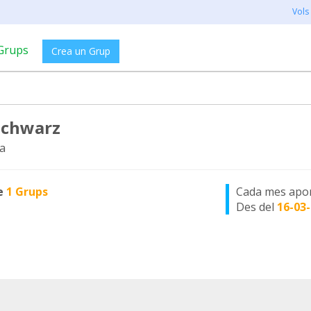
Vols
Grups
Crea un Grup
Schwarz
a
e
1 Grups
Cada mes apo
Des del
16-03