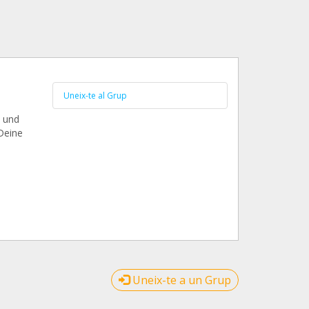
Uneix-te al Grup
n und
Deine
Uneix-te a un Grup