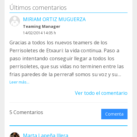
Últimos comentarios
MIRIAM ORTIZ MUGUERZA
Teaming Manager
14/02/2014 14:05 h
Gracias a todos los nuevos teamers de los
Perrisoletes de Etxauri: la vida continua. Paso a
paso intentando conseguir llegar a todos los
perrisoletes, que sus vidas no terminen entre las
frias paredes de la perrera!! somos su voz y su
destino está en nuestras manos, en vuestra
Leer más...
solidaridad!! VA POR ELLOS!!
Ver todo el comentario
5 Comentarios
Comenta
Marta Lapeña Illera