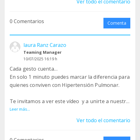
Ver todo el comentario
pacientes, familias y trasplantados que lo
necesitan.
0 Comentarios
Comenta
https://youtube.com/shorts/F-mpuJhNf1Q?
feature=share
laura Ranz Carazo
❤️ ÚNETE
Teaming Manager
AQUÍhttps://www.teaming.net/pequenosconhipert
10/07/2025 16:19 h
ensionpulmonar:
Cada gesto cuenta…
En solo 1 minuto puedes marcar la diferencia para
#Teaming #HipertensiónPulmonar
quienes conviven con Hipertensión Pulmonar.
#UnEuroUnaVida #FundaciónHP
Te invitamos a ver este vídeo ️ y a unirte a nuestro
grupo Teaming con solo 1€ al mes.
Leer más...
Ese euro se transforma en apoyo directo para
Ver todo el comentario
pacientes, familias y trasplantados que lo
necesitan.