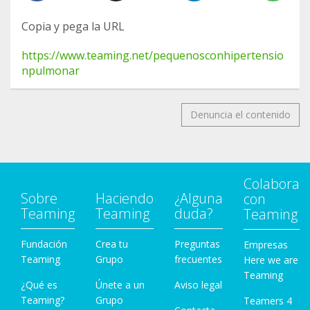
Copia y pega la URL
https://www.teaming.net/pequenosconhipertensio
npulmonar
Denuncia el contenido
Colabora
Sobre
Haciendo
¿Alguna
con
Teaming
Teaming
duda?
Teaming
Fundación
Crea tu
Preguntas
Empresas
Teaming
Grupo
frecuentes
Here we are
Teaming
¿Qué es
Únete a un
Aviso legal
Teaming?
Grupo
Teamers 4