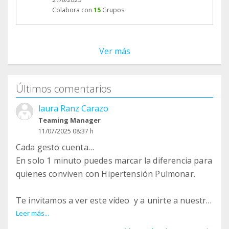
Colabora con
15
Grupos
Ver más
Últimos comentarios
laura Ranz Carazo
Teaming Manager
11/07/2025 08:37 h
Cada gesto cuenta…
En solo 1 minuto puedes marcar la diferencia para
quienes conviven con Hipertensión Pulmonar.
Te invitamos a ver este vídeo ️ y a unirte a nuestro
grupo Teaming con solo 1€ al mes.
Leer más...
Ese euro se transforma en apoyo directo para