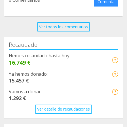
0 Comentarios
Comenta
❤️ ÚNETE AQUÍ:
https://www.teaming.net/pequenosconhipertensi
Ver todos los comentarios
onpulmonar
Recaudado
#Teaming #HipertensiónPulmonar
#UnEuroUnaVida #FundaciónHP
Hemos recaudado hasta hoy:
16.749 €
Ya hemos donado:
15.457 €
Vamos a donar:
1.292 €
Ver detalle de recaudaciones