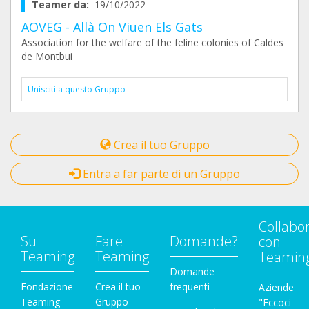
Teamer da:
19/10/2022
AOVEG - Allà On Viuen Els Gats
Association for the welfare of the feline colonies of Caldes
de Montbui
Unisciti a questo Gruppo
Crea il tuo Gruppo
Entra a far parte di un Gruppo
Collabo
Su
Fare
Domande?
con
Teaming
Teaming
Teamin
Domande
Fondazione
Crea il tuo
frequenti
Aziende
Teaming
Gruppo
"Eccoci