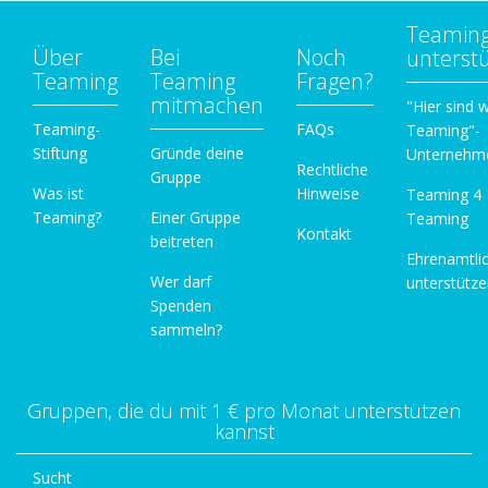
Teamin
Über
Bei
Noch
unterst
Teaming
Teaming
Fragen?
mitmachen
"Hier sind w
Teaming-
FAQs
Teaming"-
Stiftung
Gründe deine
Unternehm
Rechtliche
Gruppe
Was ist
Hinweise
Teaming 4
Teaming?
Einer Gruppe
Teaming
Kontakt
beitreten
Ehrenamtli
Wer darf
unterstütz
Spenden
sammeln?
Gruppen, die du mit 1 € pro Monat unterstützen
kannst
Sucht