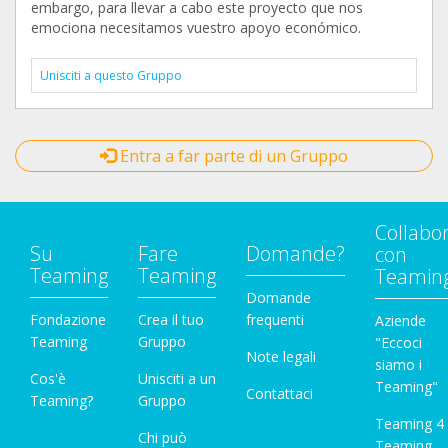
embargo, para llevar a cabo este proyecto que nos
emociona necesitamos vuestro apoyo económico.
Unisciti a questo Gruppo
Entra a far parte di un Gruppo
Collabo
Su
Fare
Domande?
con
Teaming
Teaming
Teamin
Domande
Fondazione
Crea il tuo
frequenti
Aziende
Teaming
Gruppo
"Eccoci
Note legali
siamo i
Cos'è
Unisciti a un
Teaming"
Contattaci
Teaming?
Gruppo
Teaming 4
Chi può
Teaming