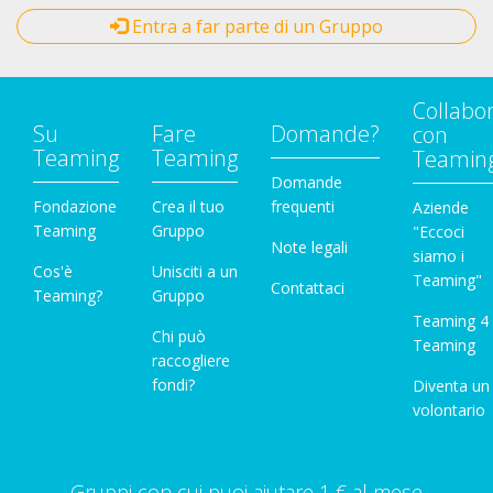
Entra a far parte di un Gruppo
Collabo
Su
Fare
Domande?
con
Teaming
Teaming
Teamin
Domande
Fondazione
Crea il tuo
frequenti
Aziende
Teaming
Gruppo
"Eccoci
Note legali
siamo i
Cos'è
Unisciti a un
Teaming"
Contattaci
Teaming?
Gruppo
Teaming 4
Chi può
Teaming
raccogliere
fondi?
Diventa un
volontario
Gruppi con cui puoi aiutare 1 € al mese