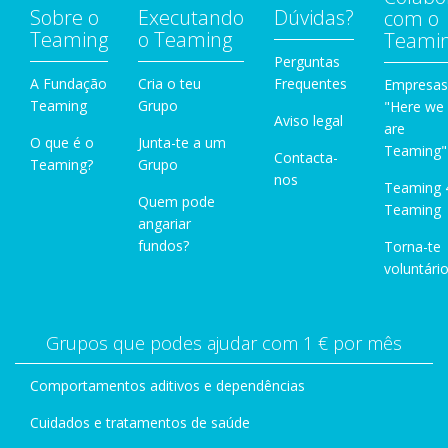
Sobre o
Executando
Dúvidas?
com o
Teaming
o Teaming
Teami
Perguntas
A Fundação
Cria o teu
Frequentes
Empresas
Teaming
Grupo
"Here we
Aviso legal
are
O que é o
Junta-te a um
Teaming"
Contacta-
Teaming?
Grupo
nos
Teaming 
Quem pode
Teaming
angariar
fundos?
Torna-te
voluntário
Grupos que podes ajudar com 1 € por mês
Comportamentos aditivos e dependências
Cuidados e tratamentos de saúde