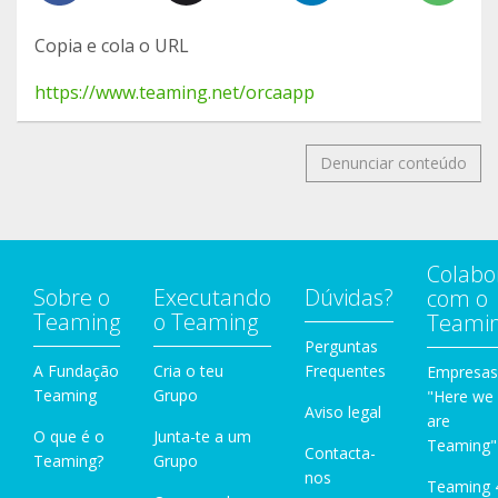
Copia e cola o URL
https://www.teaming.net/orcaapp
Denunciar conteúdo
Colabo
Sobre o
Executando
Dúvidas?
com o
Teaming
o Teaming
Teami
Perguntas
A Fundação
Cria o teu
Frequentes
Empresas
Teaming
Grupo
"Here we
Aviso legal
are
O que é o
Junta-te a um
Teaming"
Contacta-
Teaming?
Grupo
nos
Teaming 