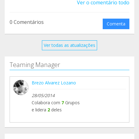
Ver o comentário todo
agataprotectora@gmail.com
Muchas gracias por formar parte de nuestro
0 Comentários
Comenta
Teaming!
Ver todas as atualizações
Teaming Manager
Brezo Alvarez Lozano
28/05/2014
Colabora com
7
Grupos
e lidera
2
deles