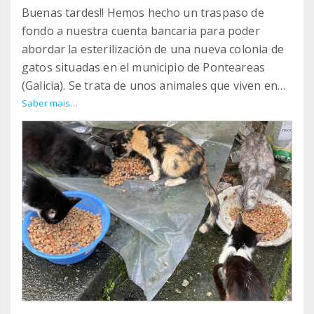
Buenas tardes!! Hemos hecho un traspaso de
fondo a nuestra cuenta bancaria para poder
abordar la esterilización de una nueva colonia de
gatos situadas en el municipio de Ponteareas
(Galicia). Se trata de unos animales que viven en
estado de abandono y que vamos a empezar a
Saber mais…
esterilizar, sanear la colonia y alimentar con
comida de calidad. También hemos cogido a uno
de los gatitos que estaba en mal estado y lo
hemos trasladado a una casa de acogida.
Ademas aprovecharemos para seguir asumiendo
los gastos de las páginas webs (alojamiento y
dominio) de las asociaciones a las que ayudamos.
Puedes ver todas las asociaciones en nuestra
página web: http://ayudaanimalagata.org/ y
podéis escribirnos siempre que queráis a