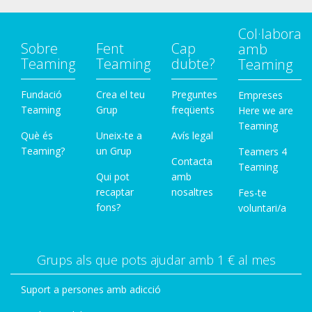
Col·labora
Sobre
Fent
Cap
amb
Teaming
Teaming
dubte?
Teaming
Fundació
Crea el teu
Preguntes
Empreses
Teaming
Grup
freqüents
Here we are
Teaming
Què és
Uneix-te a
Avís legal
Teaming?
un Grup
Teamers 4
Contacta
Teaming
Qui pot
amb
recaptar
nosaltres
Fes-te
fons?
voluntari/a
Grups als que pots ajudar amb 1 € al mes
Suport a persones amb adicció