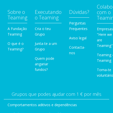
Colabo
Sobre o
Executando
Dúvidas?
com o
Teaming
o Teaming
Teami
Perguntas
A Fundação
Cria o teu
Frequentes
Empresas
Teaming
Grupo
"Here we
Aviso legal
are
O que é o
Junta-te a um
Teaming"
Contacta-
Teaming?
Grupo
nos
Teaming 
Quem pode
Teaming
angariar
fundos?
Torna-te
voluntário
Grupos que podes ajudar com 1 € por mês
Comportamentos aditivos e dependências