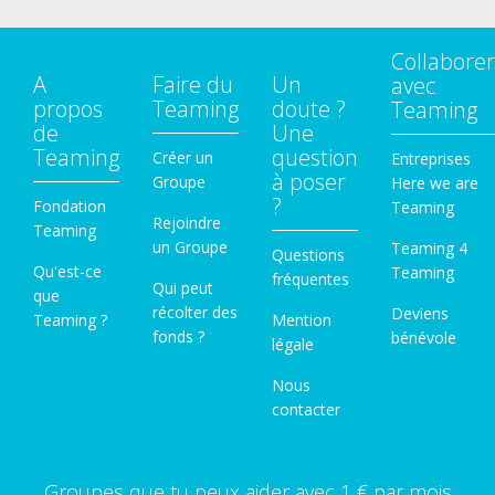
Collaborer
A
Faire du
Un
avec
propos
Teaming
doute ?
Teaming
de
Une
Teaming
question
Créer un
Entreprises
à poser
Groupe
Here we are
?
Fondation
Teaming
Rejoindre
Teaming
un Groupe
Teaming 4
Questions
Qu'est-ce
Teaming
fréquentes
Qui peut
que
récolter des
Deviens
Teaming ?
Mention
fonds ?
bénévole
légale
Nous
contacter
Groupes que tu peux aider avec 1 € par mois