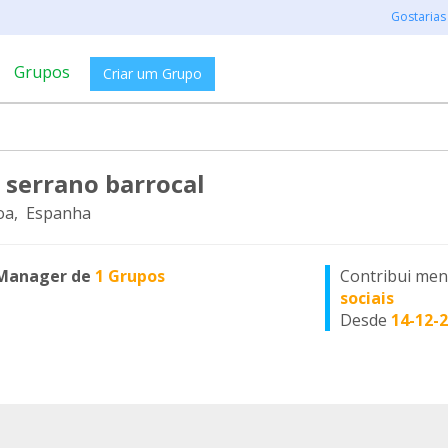
Gostarias
Grupos
Criar um Grupo
 serrano barrocal
oa, Espanha
Manager de
1 Grupos
Contribui me
sociais
Desde
14-12-