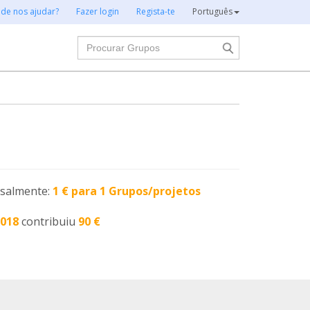
 de nos ajudar?
Fazer login
Regista-te
Português
Procurar
nsalmente:
1 € para 1 Grupos/projetos
2018
contribuiu
90 €