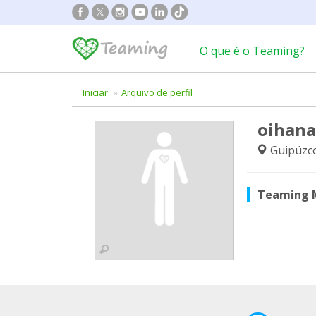
O que é o Teaming?
Iniciar
Arquivo de perfil
oihana
Guipúzc
Teaming 