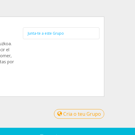
Junta-te a este Grupo
uzkoa.
ir el
 comer,
tas por
Cria o teu Grupo