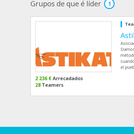
Grupos de que é líder
1
Tea
Asti
Asociac
Damos 
método 
cuando
el pue
2 236 €
Arrecadados
28
Teamers