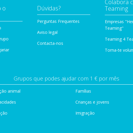
Colabora 
 o
Dúvidas?
Teaming
Perguntas Frequentes
Empresas "Her
o
Teaming"
Aviso legal
Grupo
Teaming 4 Te
Contacta-nos
ariar
Torna-te volun
Grupos que podes ajudar com 1 € por mês
ção animal
Famílias
acidades
Crianças e jovens
ação
Imigração