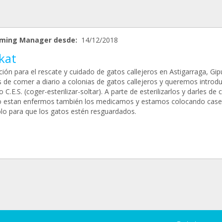
ming Manager desde:
14/12/2018
kat
ión para el rescate y cuidado de gatos callejeros en Astigarraga, Gip
de comer a diario a colonias de gatos callejeros y queremos introduc
C.E.S. (coger-esterilizar-soltar). A parte de esterilizarlos y darles de
 estan enfermos también los medicamos y estamos colocando case
blo para que los gatos estén resguardados.