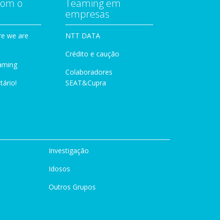
com o
Teaming em
empresas
e we are
NTT DATA
Crédito e caução
aming
Colaboradores
tário!
SEAT&Cupra
Investigação
Idosos
Outros Grupos