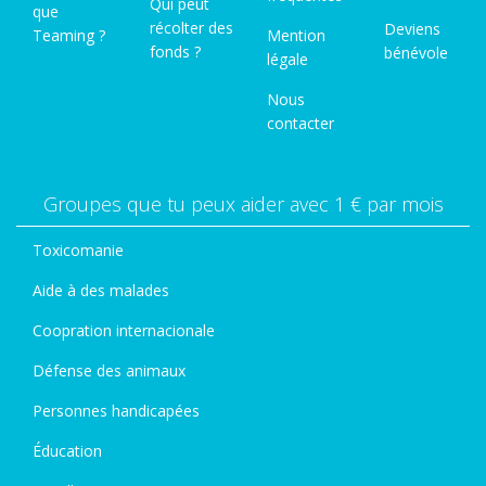
Qui peut
que
récolter des
Deviens
Teaming ?
Mention
fonds ?
bénévole
légale
Nous
contacter
Groupes que tu peux aider avec 1 € par mois
Toxicomanie
Aide à des malades
Coopration internacionale
Défense des animaux
Personnes handicapées
Éducation