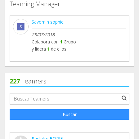
Teaming Manager
Savornin sophie
25/07/2018
Colabora con
1
Grupo
y lidera
1
de ellos
227
Teamers
groupProfile.searchForm.search.text???
Buscar
Paulette BORIE