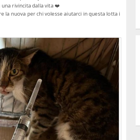
 una rivincita dalla vita ❤️
 la nuova per chi volesse aiutarci in questa lotta i
te ❤️