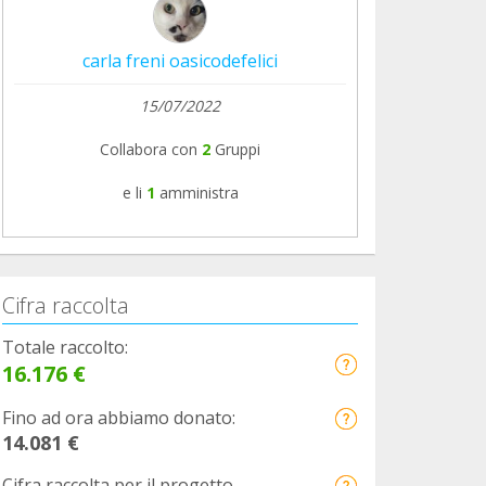
carla freni oasicodefelici
15/07/2022
Collabora con
2
Gruppi
e li
1
amministra
Cifra raccolta
Totale raccolto:
16.176 €
Fino ad ora abbiamo donato:
14.081 €
Cifra raccolta per il progetto