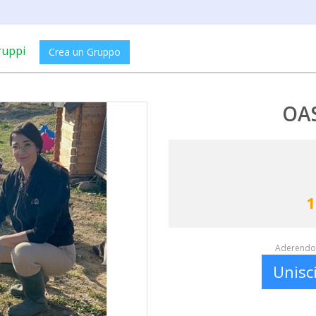
ruppi
Crea un Gruppo
OAS
1
Aderendo 
Unisc