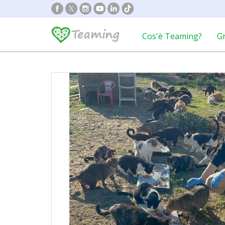
Cos'è Teaming?
G