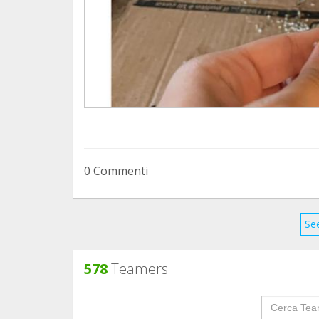
0 Commenti
See
578
Teamers
groupProf