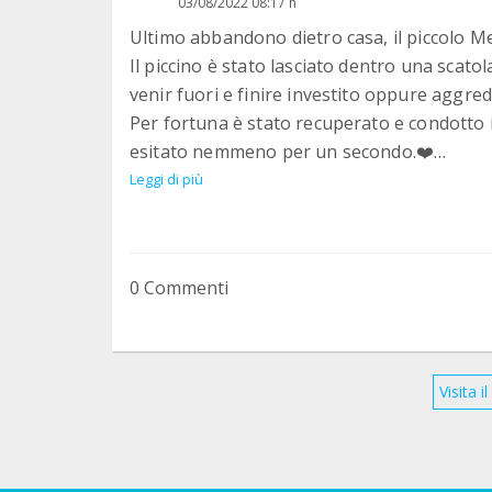
03/08/2022 08:17 h
Ultimo abbandono dietro casa, il piccolo Me
Il piccino è stato lasciato dentro una scatol
venir fuori e finire investito oppure aggred
Per fortuna è stato recuperato e condotto
esitato nemmeno per un secondo.❤️
Eppure nessuno l’avrebbe potuta giudicar
Leggi di più
bocca da sfamare, ennesimo cucciolo da far a
Due mesetti molto coccolone e affettuoso, v
disperatamente!❤️
0 Commenti
Per favore zietti aiutate mamma Elisabetta 
Non possiamo permetterci la trafila veterina
sappiamo che sono cuccioli è il loro perio
pappa buona ma soprattutto di evitare mala
Visita 
possiamo offrigli al momento è un posto si
tutti vaccinati è un luogo a rischio.
Postepay