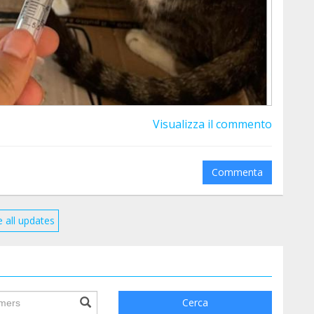
Visualizza il commento
Commenta
 all updates
ile.searchForm.search.text???
Cerca