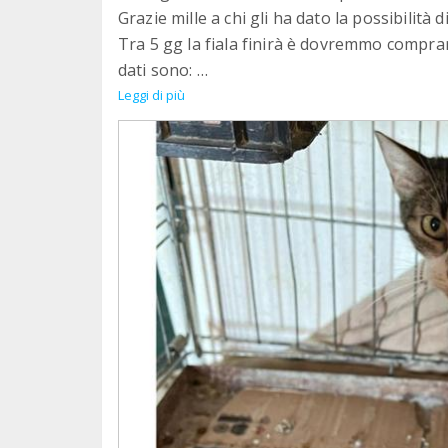
Grazie mille a chi gli ha dato la possibilità di
Tra 5 gg la fiala finirà è dovremmo comprare
dati sono:
Postepay
Leggi di più
5333 1711 5820 9714
Intestata a Carla Freni
CF:
FRNCRL01L41C351R
IBAN:
IT13T3608105138228811128831
Intestato a Carla Freni
PayPal
associazioneglialtri@gmail.com
Grazie a chiunque manderà una piccola par