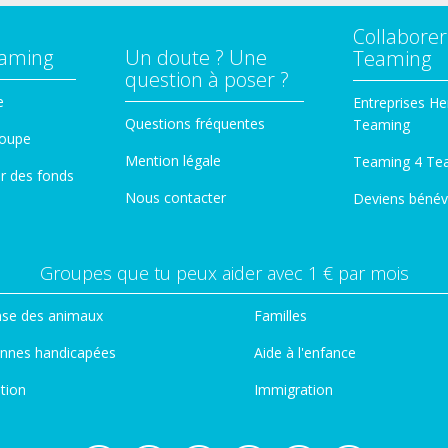
Collaborer
eaming
Un doute ? Une
Teaming
question à poser ?
e
Entreprises He
Questions fréquentes
Teaming
roupe
Mention légale
Teaming 4 Te
er des fonds
Nous contacter
Deviens bénév
Groupes que tu peux aider avec 1 € par mois
se des animaux
Familles
nnes handicapées
Aide à l'enfance
tion
Immigration