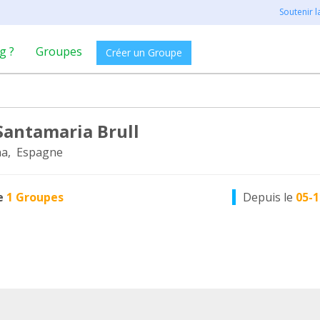
Soutenir 
g ?
Groupes
Créer un Groupe
Santamaria Brull
na, Espagne
e
1 Groupes
Depuis le
05-1