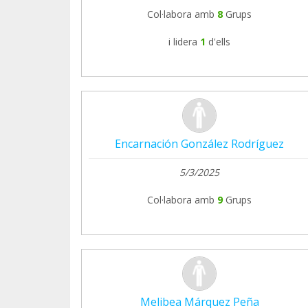
Col·labora amb
8
Grups
i lidera
1
d'ells
Encarnación González Rodríguez
5/3/2025
Col·labora amb
9
Grups
Melibea Márquez Peña