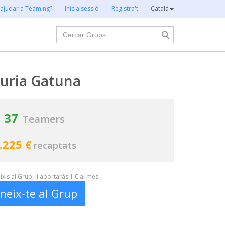
 ajudar a Teaming?
Inicia sessió
Registra't
Català
Cercar
uria Gatuna
37
Teamers
.225 €
recaptats
xis al Grup, li aportaràs 1 € al mes.
neix-te al Grup