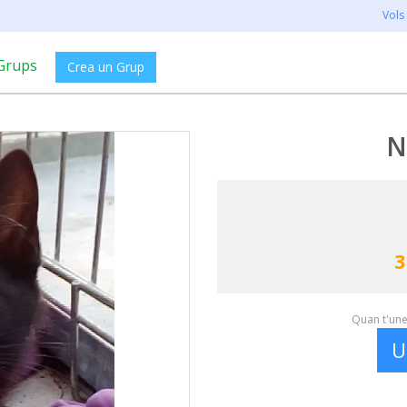
Vols
Grups
Crea un Grup
N
3
Quan t'unei
U