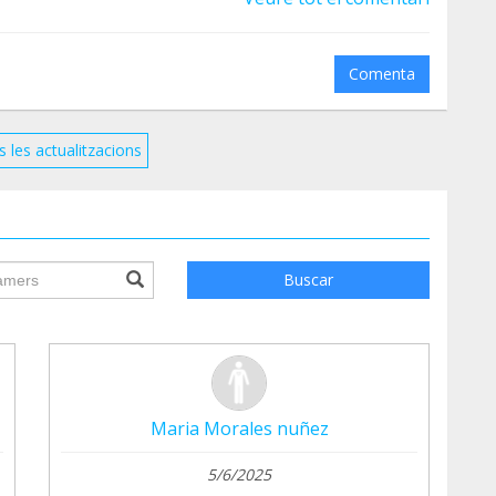
Comenta
s les actualitzacions
ile.searchForm.search.text???
Buscar
Maria Morales nuñez
5/6/2025