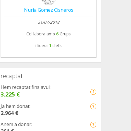
Nuria Gomez Cisneros
31/07/2018
Col·labora amb
6
Grups
i lidera
1
d'ells
recaptat
Hem recaptat fins avui:
3.225 €
Ja hem donat:
2.964 €
Anem a donar:
261 €