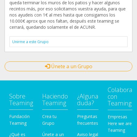
queda terminar los muros de los patios y hacer algunos
recintos más, por eso solicitamos vuestra ayuda, para que
nos ayudeis con 1€ al mes hasta que consigamos los
10.000€ aprox que nos faltan, después este teaming se
cerrará, quedando solamente el de ACUNR.
Unirme a este Grupo
Únete a un Grupo
Colabora
Sobre
Haciendo
¿Alguna
con
Teaming
Teaming
duda?
Teaming
Fundación
Crea tu
Preguntas
Empresas
Teaming
Grupo
frecuentes
Here we are
Teaming
¿Qué es
Únete a un
Aviso legal