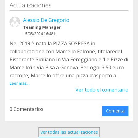
Actualizaciones
Alessio De Gregorio
Teaming Manager
15/05/2024 16:48 h
Nel 2019 è nata la PIZZA SOSPESA in
collaborazione con Marcello Falcone, titolaredel
Ristorante Siciliano in Via Fereggiano e ‘Le Pizze di
Marcello’in Via Pisa a Genova. Per ogni 3.50 euro
raccolte, Marcello offre una pizza d’asporto a
persone seguite dalla nostra associazione. Queste
Leer más...
Ver todo el comentario
persone ricevono un buono pizza da noi e
possono recarsi presso la pizzeria per ordinare e
ritirare la pizza. Ad oggi abbiamo raccolto fondi
0 Comentarios
Comenta
per donare 52 pizze e speriamo di aumentare in
futuro.
Ver todas las actualizaciones