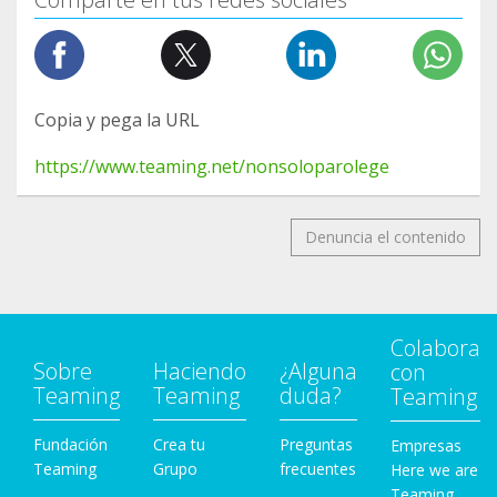
Copia y pega la URL
https://www.teaming.net/nonsoloparolege
Denuncia el contenido
Colabora
Sobre
Haciendo
¿Alguna
con
Teaming
Teaming
duda?
Teaming
Fundación
Crea tu
Preguntas
Empresas
Teaming
Grupo
frecuentes
Here we are
Teaming