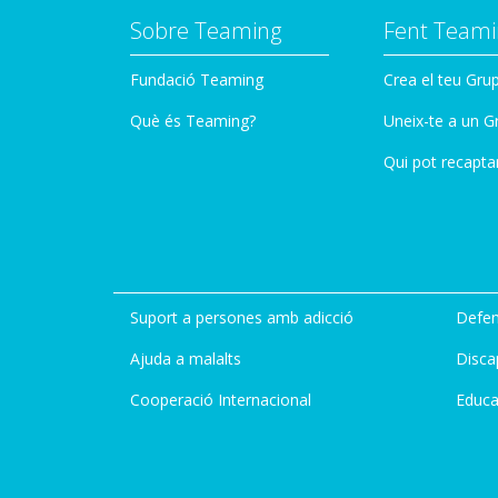
Sobre Teaming
Fent Teami
Fundació Teaming
Crea el teu Gru
Què és Teaming?
Uneix-te a un G
Qui pot recapta
Suport a persones amb adicció
Defen
Ajuda a malalts
Disca
Cooperació Internacional
Educa