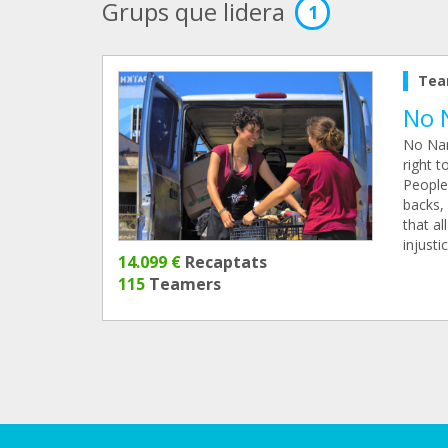
Grups que lidera
1
Tea
No 
No Nam
right 
People
backs, 
that al
injust
14.099 €
Recaptats
115
Teamers