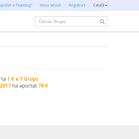
 ajudar a Teaming?
Inicia sessió
Registra't
Català
Cercar
rta
1 € a 1 Grups
-2017
ha aportat
78 €