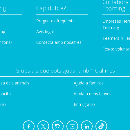
Col·labor
ng
Cap dubte?
Teaming
p
Preguntes freqüents
Empreses Her
Teaming
rup
Avís legal
Teamers 4 Te
r fons?
Contacta amb nosaltres
Fes-te voluntar
Grups als que pots ajudar amb 1 € al mes
sa dels animals
Ajuda a families
pacitat
Ajuda a nens i joves
ció
Immigració