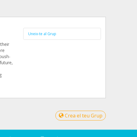
Uneix-te al Grup
their
ere
 push-
future,
g
Crea el teu Grup