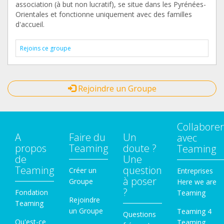
association (à but non lucratif), se situe dans les Pyrénées-
Orientales et fonctionne uniquement avec des familles
d'accueil.
Rejoins ce groupe
Rejoindre un Groupe
Collaborer
A
Faire du
Un
avec
propos
Teaming
doute ?
Teaming
de
Une
Teaming
question
Créer un
Entreprises
à poser
Groupe
Here we are
?
Fondation
Teaming
Rejoindre
Teaming
un Groupe
Teaming 4
Questions
Qu'est-ce
Teaming