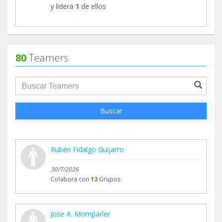
y lidera
1
de ellos
80
Teamers
groupProfile.searchForm.search.text???
Buscar
Rubén Fidalgo Guijarro
30/7/2026
Colabora con
13
Grupos
Jose A. Momparler