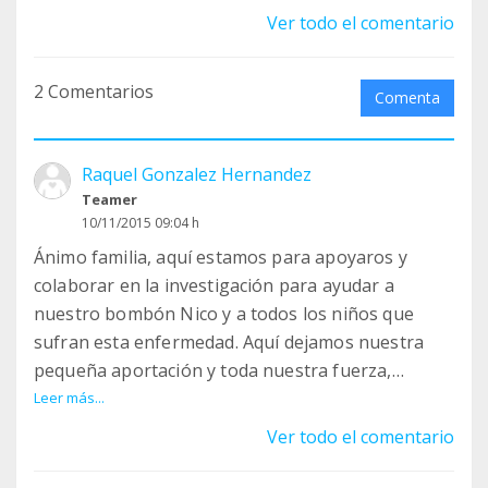
Ver todo el comentario
2 Comentarios
Comenta
Raquel Gonzalez Hernandez
Teamer
10/11/2015 09:04 h
Ánimo familia, aquí estamos para apoyaros y
colaborar en la investigación para ayudar a
nuestro bombón Nico y a todos los niños que
sufran esta enfermedad. Aquí dejamos nuestra
pequeña aportación y toda nuestra fuerza,
millones de besos de Raquel, Ángel y Marcos
Leer más...
Os queremossssssss
Ver todo el comentario