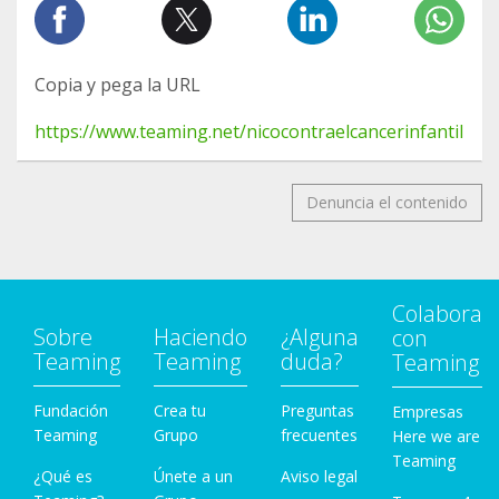
Copia y pega la URL
https://www.teaming.net/nicocontraelcancerinfantil
Denuncia el contenido
Colabora
Sobre
Haciendo
¿Alguna
con
Teaming
Teaming
duda?
Teaming
Fundación
Crea tu
Preguntas
Empresas
Teaming
Grupo
frecuentes
Here we are
Teaming
¿Qué es
Únete a un
Aviso legal