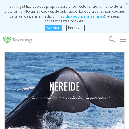
×
Teaming utiliza cookies propias para el correcto funcionamiento de la
plataforma. NO utiliza cookies de publicidad. Lo que sí utiliza son cookies
de terceros para la medición (
haz click aquí para leer más
), ¿deseas
consentir estas cookies?
Aceptar
Rechazar
☰