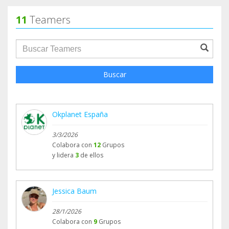
11
Teamers
groupProfile.searchForm.search.text???
Buscar
Okplanet España
3/3/2026
Colabora con
12
Grupos
y lidera
3
de ellos
Jessica Baum
28/1/2026
Colabora con
9
Grupos