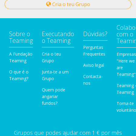
Cria o teu Grupo
Colabo
Sobre o
Executando
Dúvidas?
com o
Teaming
o Teaming
Teami
Perguntas
A Fundação
Cria o teu
Frequentes
Empresas
Teaming
Grupo
"Here we
Aviso legal
are
O que é o
Junta-te a um
Teaming"
Contacta-
Teaming?
Grupo
nos
Teaming 
Quem pode
Teaming
angariar
fundos?
Torna-te
voluntário
Grupos que podes ajudar com 1 € por mês