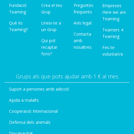
Fundació
Crea el teu
Preguntes
Empreses
Teaming
Grup
freqüents
Here we are
Teaming
Què és
Uneix-te a
Avís legal
Teaming?
un Grup
Teamers 4
Contacta
Teaming
Qui pot
amb
recaptar
nosaltres
Fes-te
fons?
voluntari/a
Grups als que pots ajudar amb 1 € al mes
Suport a persones amb adicció
Ajuda a malalts
Cooperació Internacional
Defensa dels animals
Discapacitat