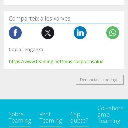
Comparteix a les xarxes
Copia i enganxa
https://www.teaming.net/musicosporlasalud
Denuncia el contingut
Col·labora
Sobre
Fent
Cap
amb
Teaming
Teaming
dubte?
Teaming