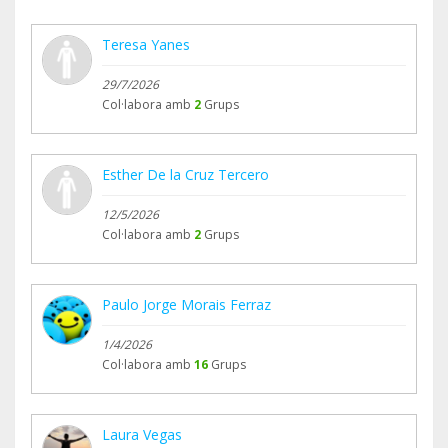
Seguimos.
Fundación Músicos por la Salud
Teresa Yanes
Sonar para Sanar
29/7/2026
Col·labora amb
2
Grups
Esther De la Cruz Tercero
12/5/2026
Col·labora amb
2
Grups
Paulo Jorge Morais Ferraz
1/4/2026
Col·labora amb
16
Grups
Laura Vegas