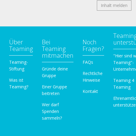
Inhalt melden
Teamin
Über
Bei
Noch
unterst
Teaming
Teaming
Fragen?
mitmachen
"Hier sind w
Teaming-
FAQs
Teaming"-
Stiftung
Gründe deine
Unternehm
Rechtliche
Gruppe
Was ist
Hinweise
Teaming 4
Teaming?
Einer Gruppe
Teaming
Kontakt
beitreten
Ehrenamtli
Wer darf
unterstütz
Spenden
sammeln?