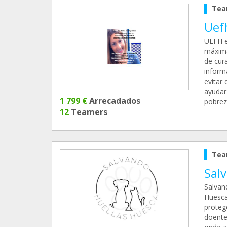
Tea
Uefh
UEFH e
máxima
de cura
inform
evitar
ayudar
1 799 €
Arrecadados
pobrez
12
Teamers
Tea
Sal
Salvan
Huesca 
proteg
doente