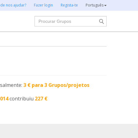
 de nos ajudar?
Fazer login
Regista-te
Português
Procurar
nsalmente:
3 € para 3 Grupos/projetos
2014
contribuiu
227 €