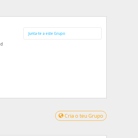
Junta-te a este Grupo
nd
Cria o teu Grupo