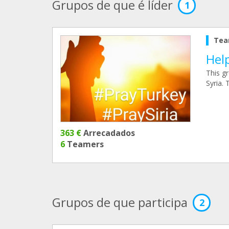
Grupos de que é líder
1
Tea
Help
This g
Syria. 
363 €
Arrecadados
6
Teamers
Grupos de que participa
2