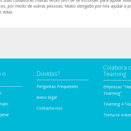
s suas cuidadoras muitas vezes têm de se esconder para ajudar vida
tes, por medo de outras pessoas. Muito obrigado por nos ajudar a p
r vidas.
Colabora 
 o
Dúvidas?
Teaming
Perguntas Frequentes
Empresas "Her
o
Teaming"
Aviso legal
Grupo
Teaming 4 Te
Contacta-nos
ariar
Torna-te volun