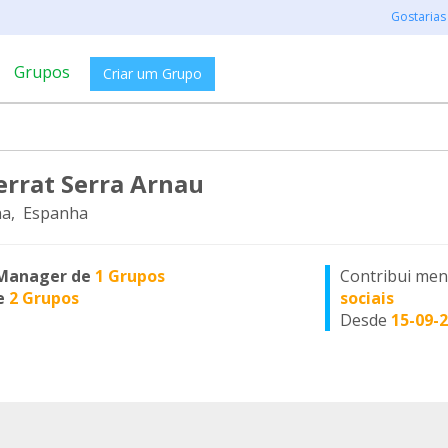
Gostarias
Grupos
Criar um Grupo
rrat Serra Arnau
na, Espanha
Manager de
1 Grupos
Contribui me
e
2 Grupos
sociais
Desde
15-09-