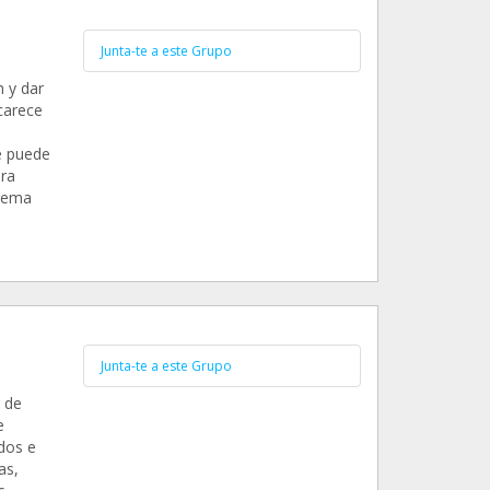
Junta-te a este Grupo
 y dar
carece
e puede
ara
trema
Junta-te a este Grupo
 de
e
dos e
as,