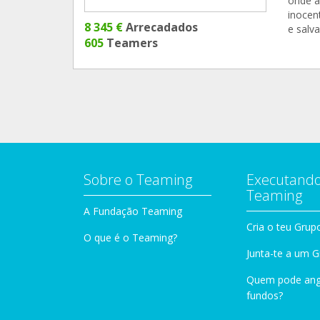
onde a
inocen
8 345 €
Arrecadados
e salva
605
Teamers
Sobre o Teaming
Executando
Teaming
A Fundação Teaming
Cria o teu Grup
O que é o Teaming?
Junta-te a um 
Quem pode ang
fundos?