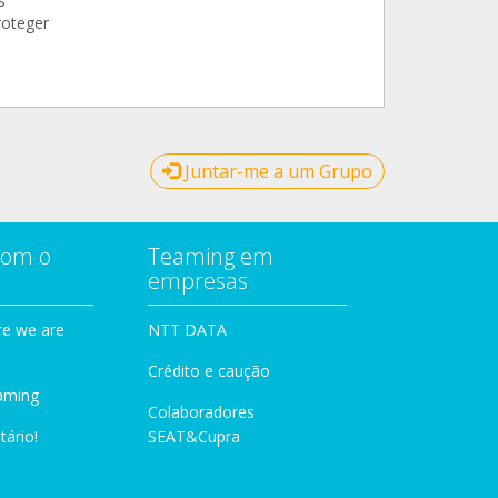
s
roteger
Juntar-me a um Grupo
com o
Teaming em
empresas
e we are
NTT DATA
Crédito e caução
aming
Colaboradores
tário!
SEAT&Cupra