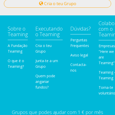
Cria o teu Grupo
Colabo
Sobre o
Executando
Dúvidas?
com o
Teaming
o Teaming
Teami
Perguntas
A Fundação
Cria o teu
Frequentes
Empresas
Teaming
Grupo
"Here we
Aviso legal
are
O que é o
Junta-te a um
Teaming"
Contacta-
Teaming?
Grupo
nos
Teaming 
Quem pode
Teaming
angariar
fundos?
Torna-te
voluntário
Grupos que podes ajudar com 1 € por mês