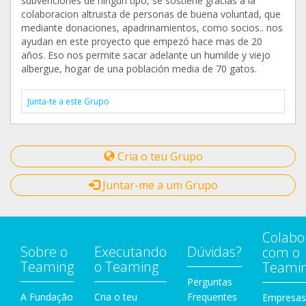
subvenciones de ningun tipo, se sostiene gracias a la
colaboracion altruista de personas de buena voluntad, que
mediante donaciones, apadrinamientos, como socios.. nos
ayudan en este proyecto que empezó hace mas de 20
años. Eso nos permite sacar adelante un humilde y viejo
albergue, hogar de una población media de 70 gatos.
Junta-te a este Grupo
Cria o teu Grupo
Juntar-me a um Grupo
Colabo
Sobre o
Executando
Dúvidas?
com o
Teaming
o Teaming
Teami
Perguntas
A Fundação
Cria o teu
Frequentes
Empresas