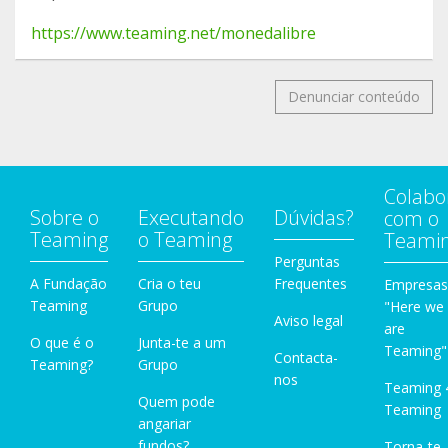
https://www.teaming.net/monedalibre
Denunciar conteúdo
Colabo
Sobre o
Executando
Dúvidas?
com o
Teaming
o Teaming
Teami
Perguntas
A Fundação
Cria o teu
Frequentes
Empresas
Teaming
Grupo
"Here we
Aviso legal
are
O que é o
Junta-te a um
Teaming"
Contacta-
Teaming?
Grupo
nos
Teaming 
Quem pode
Teaming
angariar
fundos?
Torna-te