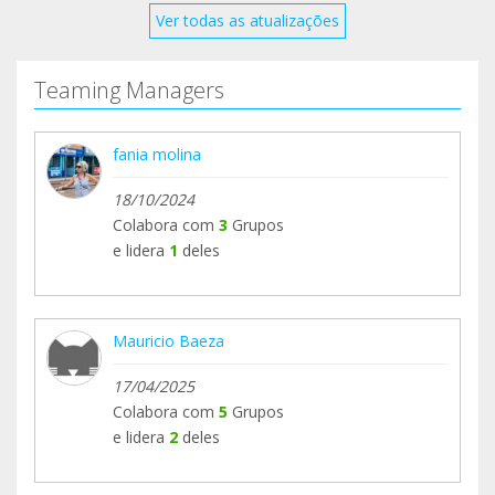
Para ello tenéis que escribirnos al correo
Ver todas as atualizações
elmau@cuates.net y solicitar acceso.
Gracias por ser parte !
Teaming Managers
fania molina
18/10/2024
Colabora com
3
Grupos
e lidera
1
deles
Mauricio Baeza
17/04/2025
Colabora com
5
Grupos
e lidera
2
deles