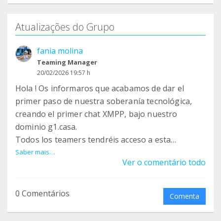
Atualizações do Grupo
fania molina
Teaming Manager
20/02/2026 19:57 h
Hola ! Os informaros que acabamos de dar el
primer paso de nuestra soberanía tecnológica,
creando el primer chat XMPP, bajo nuestro
dominio g1.casa.
Todos los teamers tendréis acceso a esta
mensajería independiente y bajo nuestro control
Saber mais…
Ver o comentário todo
si así lo deseáis. Esta es una forma de ir migrando
a mensajerías libres.
El uso de esta herramienta es muy simple , y os
0 Comentários
Comenta
animamos a solicitar una cuenta y que empecéis a
usarla.