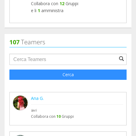
Collabora con
12
Gruppi
e li
1
amministra
107
Teamers
groupProfile.searchForm.search.text???
Cerca
Ana G.
Ieri
Collabora con
10
Gruppi