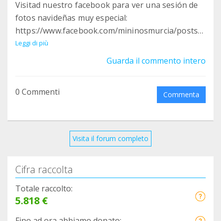
Visitad nuestro facebook para ver una sesión de
fotos navideñas muy especial:
https://www.facebook.com/mininosmurcia/posts/4
44779370628268
Leggi di più
Guarda il commento intero
0 Commenti
Commenta
Visita il forum completo
Cifra raccolta
Totale raccolto:
5.818 €
Fino ad ora abbiamo donato: