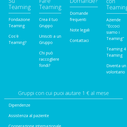
Su
Fare
Domande?
con
Teaming
Teaming
Teamin
Domande
Fondazione
Crea il tuo
frequenti
Aziende
Teaming
Gruppo
"Eccoci
Note legali
siamo i
Cos'è
Unisciti a un
Teaming"
Contattaci
Teaming?
Gruppo
Teaming 4
Chi può
Teaming
raccogliere
fondi?
Diventa un
volontario
Gruppi con cui puoi aiutare 1 € al mese
Dipendenze
Assistenza al paziente
Cooperazione internazionale