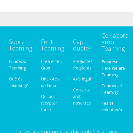
Col·labora
Sobre
Fent
Cap
amb
Teaming
Teaming
dubte?
Teaming
Fundació
Crea el teu
Preguntes
Empreses
Teaming
Grup
freqüents
Here we are
Teaming
Què és
Uneix-te a
Avís legal
Teaming?
un Grup
Teamers 4
Contacta
Teaming
Qui pot
amb
recaptar
nosaltres
Fes-te
fons?
voluntari/a
Grups als que pots ajudar amb 1 € al mes