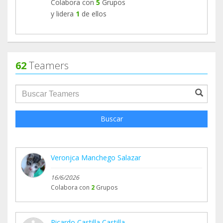
Colabora con
5
Grupos
y lidera
1
de ellos
62
Teamers
groupProfile.searchForm.search.text???
Buscar
Veronjca Manchego Salazar
16/6/2026
Colabora con
2
Grupos
Ricardo Castilla Castilla