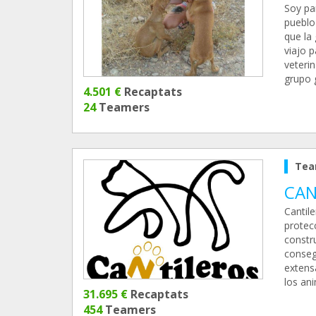
Soy pa
pueblo
que la 
viajo 
veteri
grupo g
4.501 €
Recaptats
24
Teamers
Tea
CAN
Cantil
protec
constr
conseg
extens
los an
31.695 €
Recaptats
454
Teamers