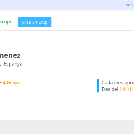
Vols
Grups
Crea un Grup
menez
, Espanya
e
4 Grups
Cada mes apo
Des del
14-11