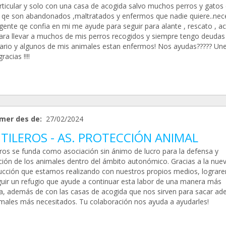
rticular y solo con una casa de acogida salvo muchos perros y gatos
 qe son abandonados ,maltratados y enfermos que nadie quiere..nec
gente qe confia en mi me ayude para seguir para alante , rescato , ac
para llevar a muchos de mis perros recogidos y siempre tengo deudas 
nario y algunos de mis animales estan enfermos! Nos ayudas????? Un
racias !!!!
mer des de:
27/02/2024
TILEROS - AS. PROTECCIÓN ANIMAL
eros se funda como asociación sin ánimo de lucro para la defensa y
ción de los animales dentro del ámbito autonómico. Gracias a la nue
ucción que estamos realizando con nuestros propios medios, lograr
uir un refugio que ayude a continuar esta labor de una manera más
a, además de con las casas de acogida que nos sirven para sacar ade
imales más necesitados. Tu colaboración nos ayuda a ayudarles!