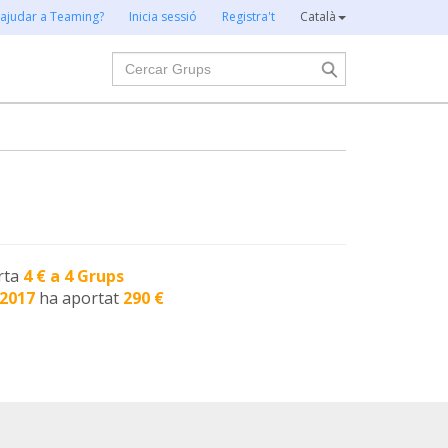
 ajudar a Teaming?
Inicia sessió
Registra't
Català
Cercar
rta
4 € a 4 Grups
-2017
ha aportat
290 €