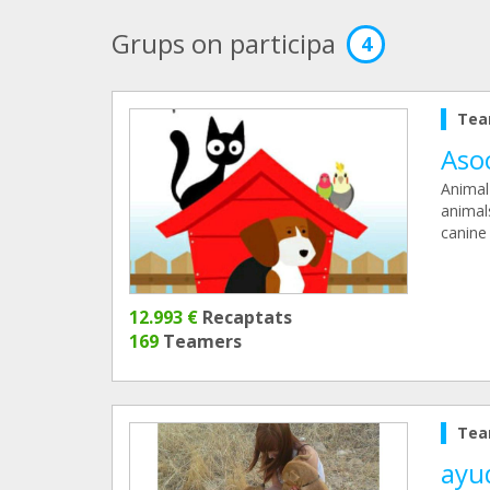
Grups on participa
4
Tea
Asoc
Animal
animals
canine
12.993 €
Recaptats
169
Teamers
Tea
ayu