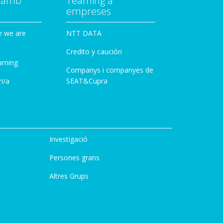
a amb
Teaming a
empreses
e we are
NTT DATA
Credito y caución
aming
Companys i companyes de
i/a
SEAT&Cupra
Investigació
Persones grans
Altres Grups