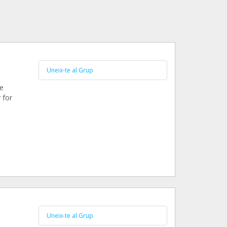
Uneix-te al Grup
e
 for
Uneix-te al Grup