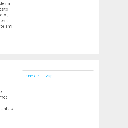
 de mi
esito
ojo ,
en el
ete ami
Uneix-te al Grup
va
emos
lante a