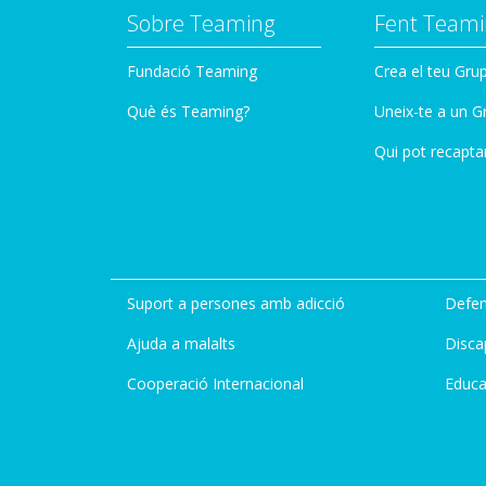
Sobre Teaming
Fent Teami
Fundació Teaming
Crea el teu Gru
Què és Teaming?
Uneix-te a un G
Qui pot recapta
Suport a persones amb adicció
Defen
Ajuda a malalts
Disca
Cooperació Internacional
Educa