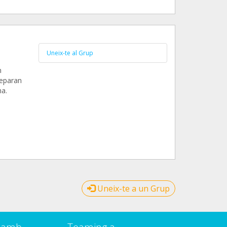
Uneix-te al Grup
n
reparan
na.
Uneix-te a un Grup