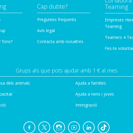
Col·labor
ng
Cap dubte?
Teaming
p
Preguntes freqüents
Empreses Her
Teaming
rup
Avís legal
Teamers 4 Te
r fons?
Contacta amb nosaltres
Fes-te voluntar
Grups als que pots ajudar amb 1 € al mes
sa dels animals
Ajuda a families
pacitat
Ajuda a nens i joves
ció
Immigració