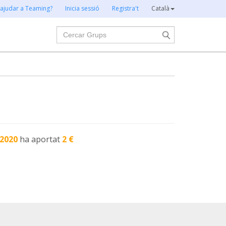
 ajudar a Teaming?
Inicia sessió
Registra't
Català
Cercar
-2020
ha aportat
2 €