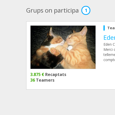
Grups on participa
1
Tea
Ede
Eden Ca
Merci 
tellem
compte 
3.875 €
Recaptats
36
Teamers