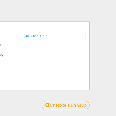
Uneix-te al Grup
le
s
On
Uneix-te a un Grup