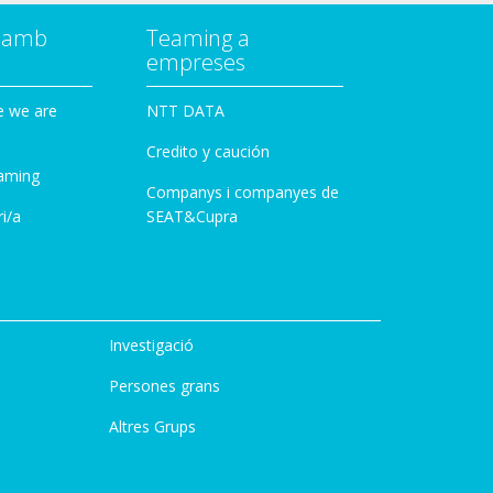
a amb
Teaming a
empreses
e we are
NTT DATA
Credito y caución
aming
Companys i companyes de
i/a
SEAT&Cupra
Investigació
Persones grans
Altres Grups