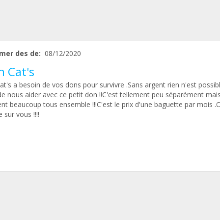
mer des de:
08/12/2020
n Cat's
t's a besoin de vos dons pour survivre .Sans argent rien n'est possib
de nous aider avec ce petit don !!C'est tellement peu séparément mai
ent beaucoup tous ensemble !!!C'est le prix d'une baguette par mois .
sur vous !!!!