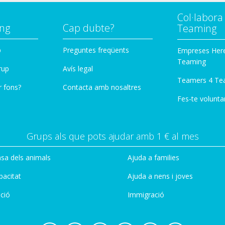
Col·labor
ng
Cap dubte?
Teaming
p
Preguntes freqüents
Empreses Her
Teaming
rup
Avís legal
Teamers 4 Te
r fons?
Contacta amb nosaltres
Fes-te voluntar
Grups als que pots ajudar amb 1 € al mes
sa dels animals
Ajuda a families
pacitat
Ajuda a nens i joves
ció
Immigració