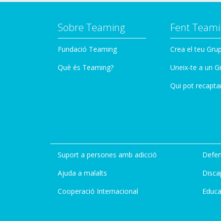
Sobre Teaming
Fent Teami
Fundació Teaming
Crea el teu Gru
Què és Teaming?
Uneix-te a un G
Qui pot recapta
Suport a persones amb adicció
Defen
Ajuda a malalts
Disca
Cooperació Internacional
Educa