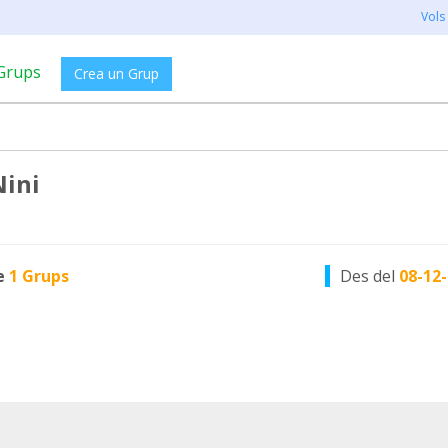
Vols
Grups
Crea un Grup
ini
e
1 Grups
Des del
08-12