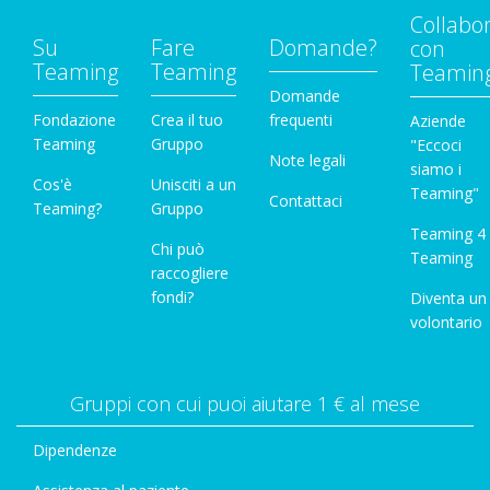
Collabo
Su
Fare
Domande?
con
Teaming
Teaming
Teamin
Domande
Fondazione
Crea il tuo
frequenti
Aziende
Teaming
Gruppo
"Eccoci
Note legali
siamo i
Cos'è
Unisciti a un
Teaming"
Contattaci
Teaming?
Gruppo
Teaming 4
Chi può
Teaming
raccogliere
fondi?
Diventa un
volontario
Gruppi con cui puoi aiutare 1 € al mese
Dipendenze